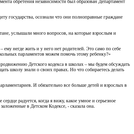
омента обретения независимости был образован Департамент
щиту государства, осознали что они полноправные граждане
тане, услышали много вопросов, на которые взрослым и
 ему негде жить и у него нет родителей. Это само по себе
ы школьных парламентов можем помочь этому ребенку?»
продвижению Детского кодекса в школах – мы будем обсуждать
щать школу знали о своих правах. Но что собираетесь делать
рламентариев. И обязательно все больше детей и взрослых в
ердце радуется, когда я вижу, какое умное и серьезное
, заложенные в Детском Кодексе, - сказала она.