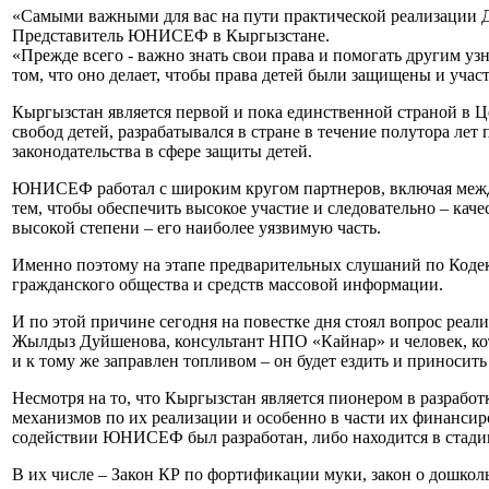
«Самыми важными для вас на пути практической реализации Де
Представитель ЮНИСЕФ в Кыргызстане.
«Прежде всего - важно знать свои права и помогать другим узн
том, что оно делает, чтобы права детей были защищены и учас
Кыргызстан является первой и пока единственной страной в 
свобод детей, разрабатывался в стране в течение полутора 
законодательства в сфере защиты детей.
ЮНИСЕФ работал с широким кругом партнеров, включая между
тем, чтобы обеспечить высокое участие и следовательно – ка
высокой степени – его наиболее уязвимую часть.
Именно поэтому на этапе предварительных слушаний по Кодекс
гражданского общества и средств массовой информации.
И по этой причине сегодня на повестке дня стоял вопрос реал
Жылдыз Дуйшенова, консультант НПО «Кайнар» и человек, кото
и к тому же заправлен топливом – он будет ездить и приносить п
Несмотря на то, что Кыргызстан является пионером в разрабо
механизмов по их реализации и особенно в части их финансиро
содействии ЮНИСЕФ был разработан, либо находится в стадии
В их числе – Закон КР по фортификации муки, закон о дошколь