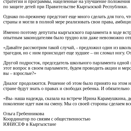
стратегии и программы, нацеленные на улучшение положения д
по защите детей при Правительстве Кыргызской Республики.
Однако по-прежнему предстоит еще много сделать для того, чт
страны и могли в полной мере реализовать свои права, амбици
Именно поэтому депутаты кыргызского парламента в ходе встр
опытным законодателям было трудно или даже невозможно отв
«Давайте рассмотрим такой случай, - предложил один из школьн
трагедия, но с ним происходит еще худшее – он сломал ногу. 
Другой подросток, председатель школьного парламента одной
этот вопрос в своем парламенте, будем проводить акции и меро
вы – взрослые?»
Диалог продолжится. Решение об этом было принято на этом н
стране будут знать о правах и свободах ребенка. И обязательн
«Вы- наша надежда, сказала на встрече Ирина Карамушкина, де
поколение идет нам на смену. Мы со своей стороны сделаем в
Ольга Гребенникова
Координатор по связям с общественностью
ЮНИСЕФ в Кыргызстане