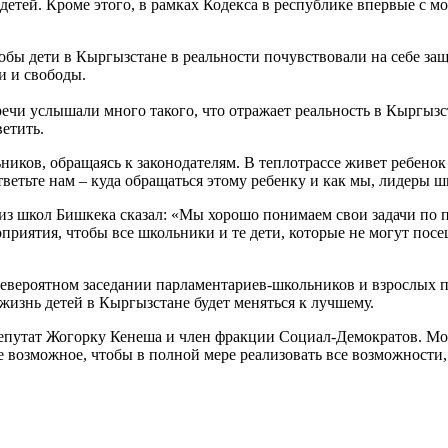
етей. Кроме этого, в рамках Кодекса в республике впервые с м
обы дети в Кыргызстане в реальности почувствовали на себе за
и и свободы.
ечи услышали много такого, что отражает реальность в Кыргызс
етить.
иков, обращаясь к законодателям. В теплотрассе живет ребенок –
Ответьте нам – куда обращаться этому ребенку и как мы, лидер
 из школ Бишкека сказал: «Мы хорошо понимаем свои задачи по 
приятия, чтобы все школьники и те дети, которые не могут посе
евероятном заседании парламентариев-школьников и взрослых па
о жизнь детей в Кыргызстане будет меняться к лучшему.
путат Жогорку Кенеша и член фракции Социал-Демократов. Мое с
се возможное, чтобы в полной мере реализовать все возможности