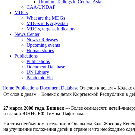
Uranium Tailings in Central Asia
CAA/UNDAF
MDGs
What are the MDGs
MDGs in Kyrgyzstan
MDGs, targets, indicators
News Center
News / Releases
Upcoming events
Human stories
Publications
Publications
Document Database
UN Library
Pandemic Flu
Home
Publications
Document Database
От слов к делам – Кодекс 
От слов к делам – Кодекс о детях Кыргызской Республики в де
27 марта 2008 года, Бишкек
--- Более семидесяти детей-лиде
и главой ЮНИСЕФ Тимом Шафтером.
На этом необычном заседании в Овальном Зале Жогорку Кенеша
на улучшение положения детей в стране и что необходимо сдел