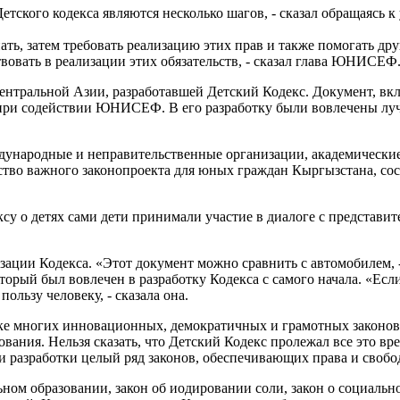
тского кодекса являются несколько шагов, - сказал обращаясь 
ать, затем требовать реализацию этих прав и также помогать дру
твовать в реализации этих обязательств, - сказал глава ЮНИСЕФ
Центральной Азии, разработавшей Детский Кодекс. Документ, 
лет при содействии ЮНИСЕФ. В его разработку были вовлечены 
народные и неправительственные организации, академические 
чество важного законопроекта для юных граждан Кыргызстана, с
у о детях сами дети принимали участие в диалоге с представит
изации Кодекса. «Этот документ можно сравнить с автомобилем, 
рый был вовлечен в разработку Кодекса с самого начала. «Есл
ользу человеку, - сказала она.
тке многих инновационных, демократичных и грамотных законов
вания. Нельзя сказать, что Детский Кодекс пролежал все это вре
 разработки целый ряд законов, обеспечивающих права и свобо
ном образовании, закон об иодировании соли, закон о социальн