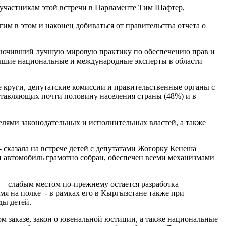
к участникам этой встречи в Парламенте Тим Шафтер,
гим в этом и наконец добиваться от правительства отчета о
.
включивший лучшую мировую практику по обеспечению прав и
лучшие национальные и международные эксперты в области
круги, депутатские комиссии и правительственные органы с
оставляющих почти половину населения страны (48%) и в
елями законодательных и исполнительных властей, а также
- сказала на встрече детей с депутатами Жогорку Кенеша
и автомобиль грамотно собран, обеспечен всеми механизмами
 – слабым местом по-прежнему остается разработка
мя на полке - в рамках его в Кыргызстане также при
ды детей.
ом заказе, закон о ювенальной юстиции, а также национальные