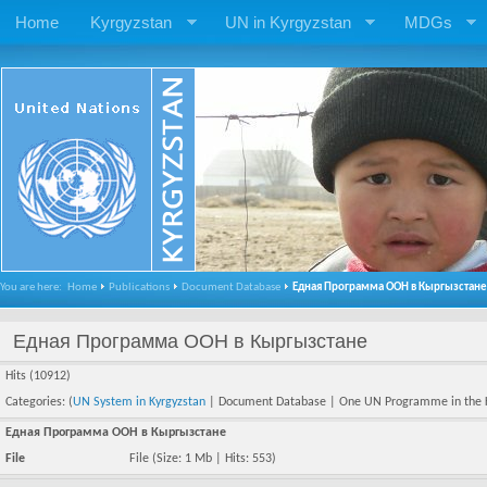
Home
Kyrgyzstan
UN in Kyrgyzstan
MDGs
You are here:
Home
Publications
Document Database
Едная Программа ООН в Кыргызстане
Едная Программа ООН в Кыргызстане
Hits (10912)
Categories: (
UN System in Kyrgyzstan
| Document Database | One UN Programme in the K
Едная Программа ООН в Кыргызстане
File
File
(Size: 1 Mb | Hits: 553)