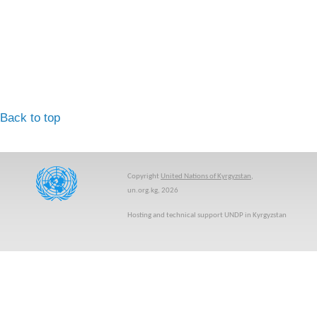
Back to top
Copyright
United Nations of Kyrgyzstan
,
un.org.kg, 2026
Hosting and technical support UNDP in Kyrgyzstan