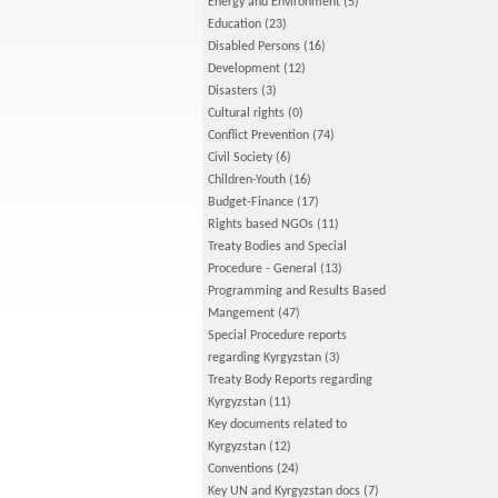
Energy and Environment
(5)
Education
(23)
Disabled Persons
(16)
Development
(12)
Disasters
(3)
Cultural rights
(0)
Conflict Prevention
(74)
Civil Society
(6)
Children-Youth
(16)
Budget-Finance
(17)
Rights based NGOs
(11)
Treaty Bodies and Special
Procedure - General
(13)
Programming and Results Based
Mangement
(47)
Special Procedure reports
regarding Kyrgyzstan
(3)
Treaty Body Reports regarding
Kyrgyzstan
(11)
Key documents related to
Kyrgyzstan
(12)
Conventions
(24)
Key UN and Kyrgyzstan docs
(7)