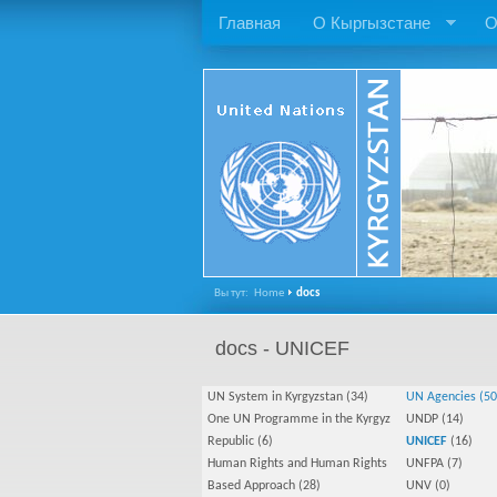
Главная
О Кыргызстане
О
Вы тут:
Home
docs
docs - UNICEF
UN System in Kyrgyzstan (34)
UN Agencies (50
One UN Programme in the Kyrgyz
UNDP
(14)
Republic
(6)
UNICEF
(16)
Human Rights and Human Rights
UNFPA
(7)
Based Approach
(28)
UNV
(0)