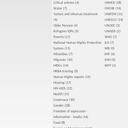
Critical articles
(4)
UNHCR
(18)
Water
(7)
OHCHR
(14)
Torture and inhuman treatment
UNIFEM
(31)
(4)
UNESCO
(14)
Older Persons
(4)
UNODC
(2)
Refugees-IDPs
(9)
UNAIDS
(5)
Poverty
(17)
WHO
(7)
National Human Rights Protection
ILO
(7)
System
(11)
WB
(0)
Minorities
(7)
IMF
(0)
Migrants
(10)
IOM
(0)
MDGs
(14)
WFP
(1)
HRBA training
(8)
Human Rights reports
(19)
Housing
(17)
HIV-AIDS
(22)
Health
(15)
Governace
(30)
Gender
(28)
Freedom of expression -
information - media
(14)
Food
(8)