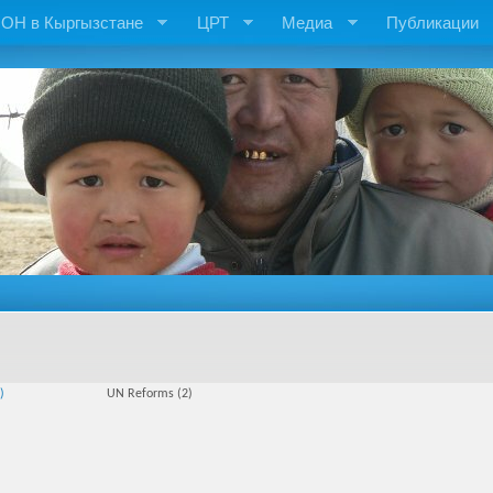
ОН в Кыргызстане
ЦРТ
Медиа
Публикации
)
UN Reforms (2)