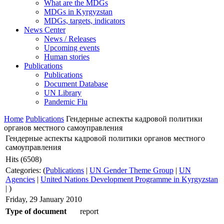
What are the MDGs
MDGs in Kyrgyzstan
MDGs, targets, indicators
News Center
News / Releases
Upcoming events
Human stories
Publications
Publications
Document Database
UN Library
Pandemic Flu
Home
Publications
Гендерные аспекты кадровой политики
органов местного самоуправления
Гендерные аспекты кадровой политики органов местного
самоуправления
Hits (6508)
Categories: (
Publications
|
UN Gender Theme Group
|
UN
Agencies
|
United Nations Development Programme in Kyrgyzstan
|
)
Friday, 29 January 2010
Type of document
report