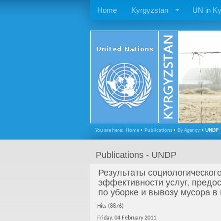
Home
Kyrgyzstan
UN in Ky
You are here:
Home
Publications
By Agency
UNDP
Publications - UNDP
Результаты социологическог
эффективности услуг, пред
по уборке и вывозу мусора в
Hits (8876)
Friday, 04 February 2011