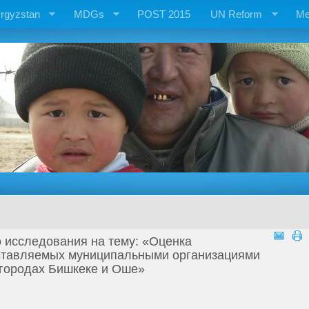
rgyzstan
MDGs
POST 2015
UN Reform
Me
о исследования на тему: «Оценка
оставляемых муниципальными организациями
 городах Бишкеке и Оше»