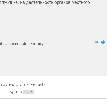
публике, на деятельность органов местного
 – successful country
Start
Prev
1
2
3
4
Next
End
»
Page 1 of 4