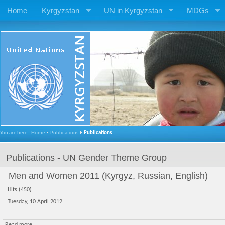
Home
Kyrgyzstan
UN in Kyrgyzstan
MDGs
You are here:
Home
Publications
Publications
Publications - UN Gender Theme Group
Men and Women 2011 (Kyrgyz, Russian, English)
Hits (450)
Tuesday, 10 April 2012