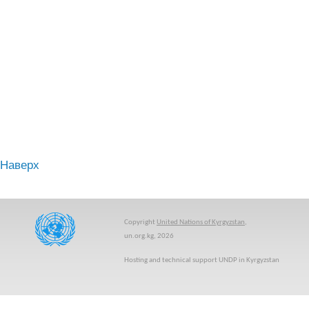
Наверх
Copyright
United Nations of Kyrgyzstan
,
un.org.kg, 2026
Hosting and technical support UNDP in Kyrgyzstan