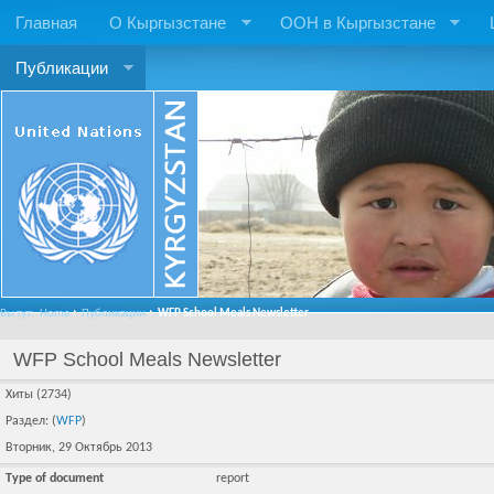
Главная
О Кыргызстане
ООН в Кыргызстане
Публикации
Вы тут:
Home
Публикации
WFP School Meals Newsletter
WFP School Meals Newsletter
Хиты (2734)
Раздел: (
WFP
)
Вторник, 29 Октябрь 2013
Type of document
report