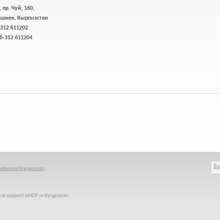
пр. Чуй, 160,
ишкек, Кыргызстан
-312 611202
6-312 611204
Ва
ations of Kyrgyzstan
,
cal support UNDP in Kyrgyzstan