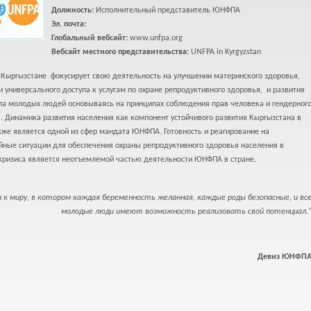
Должность:
Исполнительный представитель ЮНФПА
Эл. почта:
Глобальный вебсайт:
www.unfpa.org
Вебсайт местного представительства:
UNFPA in Kyrgyzstan
Кыргызстане фокусирует свою деятельность на улучшении материнского здоровья,
 универсального доступа к услугам по охране репродуктивного здоровья, и развития
ла молодых людей основываясь на принципах соблюдения прав человека и гендерног
. Динамика развития населения как компонент устойчивого развития Кыргызстана в
же является одной из сфер мандата ЮНФПА. Готовность и реагирование на
йные ситуации для обеспечения охраны репродуктивного здоровья населения в
 кризиса является неотъемлемой частью деятельности ЮНФПА в стране.
и к миру, в котором каждая беременность желанная, каждые роды безопасные, и вс
молодые люди имеют возможность реализовать свой потенциал.
Девиз ЮНФП