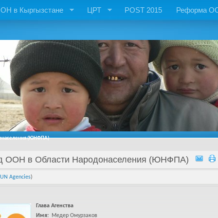
ОН в Кыргызстане
ЦРТ
POST 2015
Реформа О
онаселения (ЮНФПА)
д ООН в Области Народонаселения (ЮНФПА)
UN Agencies
)
Глава Агенства
Имя:
Медер Омурзаков