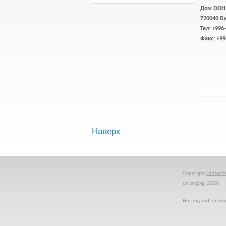
Дом ООН, 
720040 Б
Тел: +996
Факс: +99
Наверх
Copyright
United N
un.org.kg, 2026
Hosting and techni