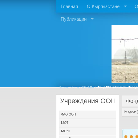
Главная
О Кыргызстане
О
Публикации
Вы тут:
Home
ЮНФПА
Фонд ООН в Области Народ
Учреждения ООН
Фон
Раздел: (
ФАО ООН
МОТ
МОМ