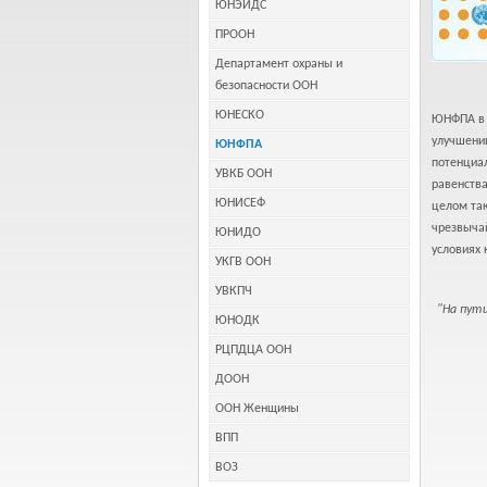
ЮНЭЙДС
ПРООН
Департамент охраны и
безопасности ООН
ЮНЕСКО
ЮНФПА в 
улучшении
ЮНФПА
потенциа
УВКБ ООН
равенства
ЮНИСЕФ
целом так
чрезвыча
ЮНИДО
условиях
УКГВ ООН
УВКПЧ
"На пут
ЮНОДК
РЦПДЦА ООН
ДООН
ООН Женщины
ВПП
ВОЗ