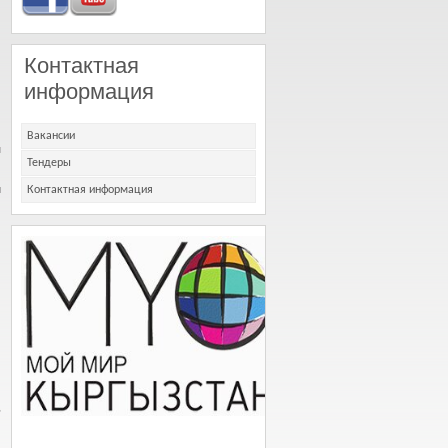
Контактная
информация
Вакансии
м
Тендеры
л
Контактная информация
,
ь
.