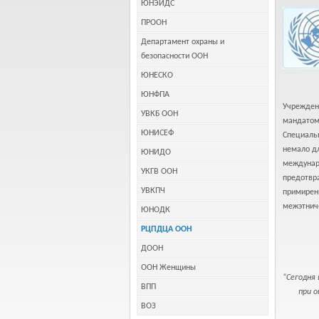
ЮНЭЙДС
ПРООН
Департамент охраны и
безопасности ООН
ЮНЕСКО
ЮНФПА
Учрежден
УВКБ ООН
мандатом 
ЮНИСЕФ
Специаль
немало дл
ЮНИДО
междунар
УКГВ ООН
предотвр
УВКПЧ
примирен
межэтнич
ЮНОДК
РЦПДЦА ООН
ДООН
ООН Женщины
“Сегодня
ВПП
при 
ВОЗ