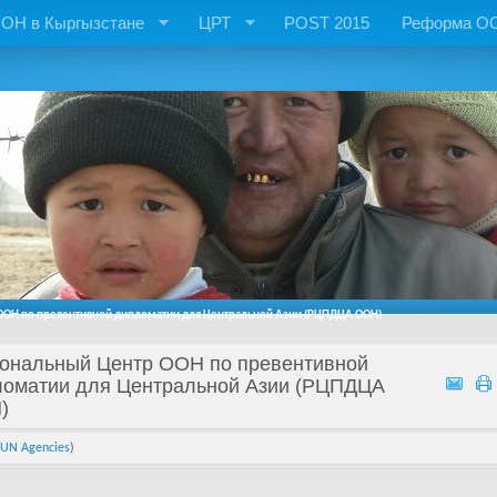
ОН в Кыргызстане
ЦРТ
POST 2015
Реформа О
ОН по превентивной дипломатии для Центральной Азии (РЦПДЦА ООН)
иональный Центр ООН по превентивной
ломатии для Центральной Азии (РЦПДЦА
)
UN Agencies
)