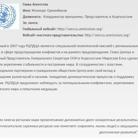
Глава Агентства
Имя:
Жоомарт Ормонбеков
Должность:
Координатор программы, Представитель в Кыргызстане
Эл. почта:
Глобальный вебсайт:
http://unrcca.unmissions.org/
Вебсайт местного представительства:
http://unrcca.unmissions.org/
ный в 2007 году РЦПДЦА является специальной политической миссией с региональны
в сфере предотвращения конфликтов и их раннего предупреждения. Глава Центра и
ный Представитель Генерального Секретаря ООН в Кыргызстане Мирослав Енча сдела
я укрепления стабильности и построения мира. В сотрудничестве с властями,
одными партнерами и гражданским обществом Центр внес свой вклад в
ащение разногласий и насилия, поощрение демократических процессов и поддержку
ия. РЦПДЦА продолжает наблюдать за потенциальными конфликтами, укреплением
еского мира и попытками медиации.
 во многих регионах мира превентивная дипломатия дает конкретные результаты
относительно скромных ресурсах она помогает сохранять жизни людей и защищат
достижения развития”