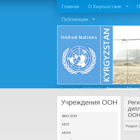
Главная
О Кыргызстане
О
Публикации
Вы тут:
Home
РЦПДЦА ООН
Региональный Центр О
Учреждения ООН
Рег
дип
ООН
ФАО ООН
МОТ
Раздел: (
МОМ