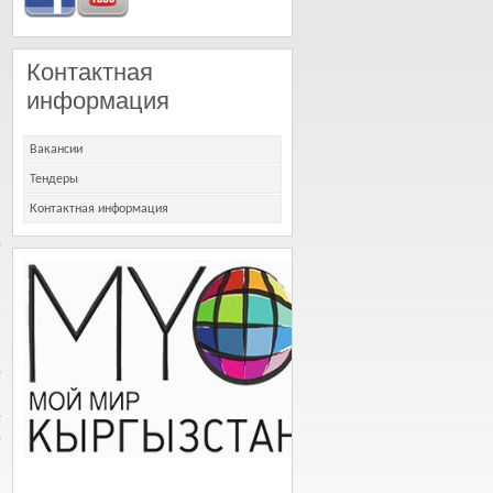
Контактная
информация
Вакансии
Тендеры
Контактная информация
т
е
.
е
е
.