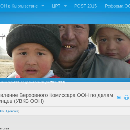
ОН в Кыргызстане
ЦРТ
POST 2015
Реформа О
омиссара ООН по делам беженцев (УВКБ ООН)
вление Верховного Комиссара ООН по делам
енцев (УВКБ ООН)
UN Agencies
)
нтства