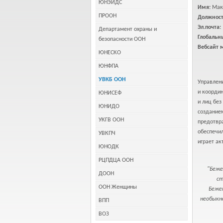
ЮНЭЙДС
Имя:
Мак
ПРООН
Должност
Эл.почта:
Департамент охраны и
Глобальн
безопасности ООН
Вебсайт м
ЮНЕСКО
ЮНФПА
УВКБ ООН
Управлен
и коорди
ЮНИСЕФ
и лиц без
ЮНИДО
создание
УКГВ ООН
предотвр
обеспечи
УВКПЧ
играет ак
ЮНОДК
РЦПДЦА ООН
"Беже
ДООН
ст
ООН Женщины
Бежен
необыкн
ВПП
ВОЗ