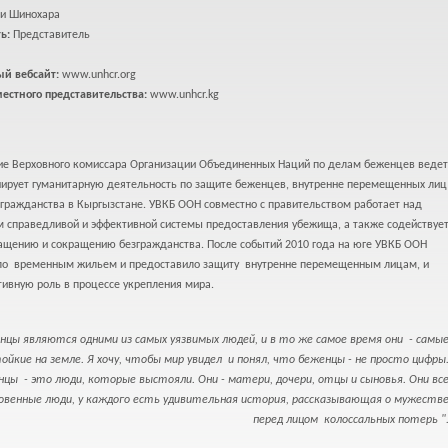
и Шинохара
ь:
Представитель
ый вебсайт:
www.unhcr.org
естного представительства:
www.unhcr.kg
ие Верховного комиссара Организации Объединенных Наций по делам беженцев ведет
нирует гуманитарную деятельность по защите беженцев, внутренне перемещенных лиц
 гражданства в Кыргызстане. УВКБ ООН совместно с правительством работает над
м справедливой и эффективной системы предоставления убежища, а также содействуе
ащению и сокращению безгражданства. После событий 2010 года на юге УВКБ ООН
ло временным жильем и предоставило защиту внутренне перемещенным лицам, и
тивную роль в процессе укрепления мира.
нцы являются одними из самых уязвимых людей, и в то же самое время они - самы
ойкие на земле. Я хочу, чтобы мир увидел и понял, что беженцы - не просто цифры
цы - это люди, которые выстояли. Они - матери, дочери, отцы и сыновья. Они вс
овенные люди, у каждого есть удивительная история, рассказывающая о мужеств
перед лицом колоссальных потерь "