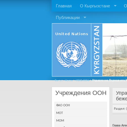
Главная
О Кыргызстане
О
Публикации
Вы тут:
Home
УВКБ ООН
Управление Верховного К
Учреждения ООН
Упра
беж
ФАО ООН
Раздел: (
МОТ
МОМ
Глава Аге