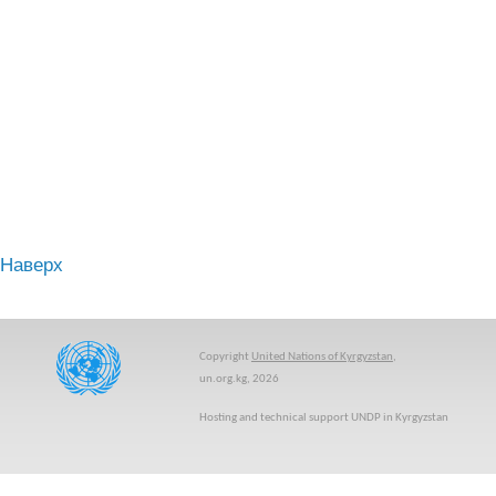
Наверх
Copyright
United Nations of Kyrgyzstan
,
un.org.kg, 2026
Hosting and technical support UNDP in Kyrgyzstan