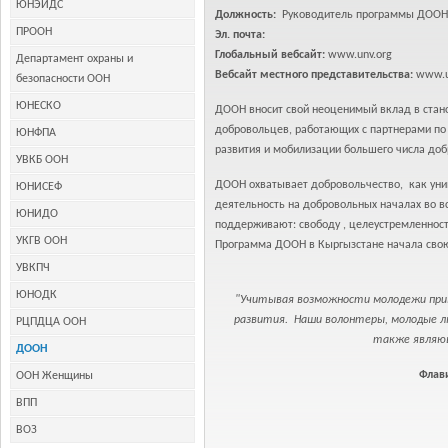
ЮНЭЙДС
Должность:
Руководитель программы ДООН
ПРООН
Эл. почта:
Глобальный вебсайт:
www.unv.org
Департамент охраны и
Вебсайт местного представительства:
www.un
безопасности ООН
ЮНЕСКО
ДООН вносит свой неоценимый вклад в стано
добровольцев, работающих с партнерами по
ЮНФПА
развития и мобилизации большего числа до
УВКБ ООН
ДООН охватывает добровольчество, как уни
ЮНИСЕФ
деятельность на добровольных началах во вс
ЮНИДО
поддерживают: свободу , целеустремленност
УКГВ ООН
Программа ДООН в Кыргызстане начала свою 
УВКПЧ
ЮНОДК
"Учитывая возможности молодежи прив
развития. Наши волонтеры, молодые л
РЦПДЦА ООН
также являющ
ДООН
Флав
ООН Женщины
ВПП
ВОЗ