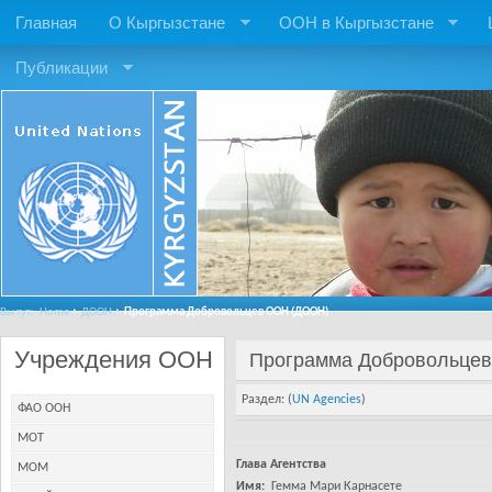
Главная
О Кыргызстане
ООН в Кыргызстане
Публикации
Вы тут:
Home
ДООН
Программа Добровольцев ООН (ДООН)
Учреждения ООН
Программа Добровольце
Раздел: (
UN Agencies
)
ФАО ООН
МОТ
Глава Агентства
МОМ
Имя:
Гемма Мари Карнасете